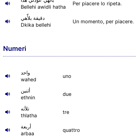
بالّهي عوّدلي هذا
Per piacere lo ripeta.
Bellehi awidli hatha
دقيقة بلأّهي
Un momento, per piacere.
Dkika bellehi
Numeri
واحد
uno
wahed
أثنين
due
ethnin
تلأثه
tre
thlatha
أربعة
quattro
arbaa