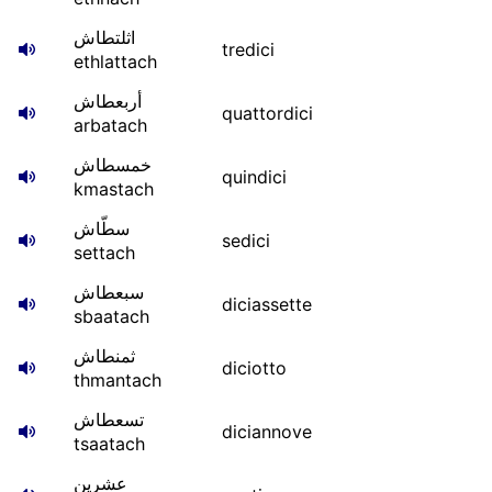
اثلتطاش
tredici
ethlattach
أربعطاش
quattordici
arbatach
خمسطاش
quindici
kmastach
سطّاش
sedici
settach
سبعطاش
diciassette
sbaatach
ثمنطاش
diciotto
thmantach
تسعطاش
diciannove
tsaatach
عشرين