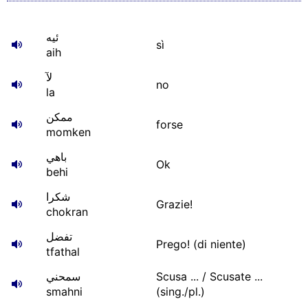
ئيه
sì
aih
لآ
no
la
ممكن
forse
momken
باهي
Ok
behi
شكرا
Grazie!
chokran
تفضل
Prego! (di niente)
tfathal
سمحني
Scusa ... / Scusate ...
smahni
(sing./pl.)