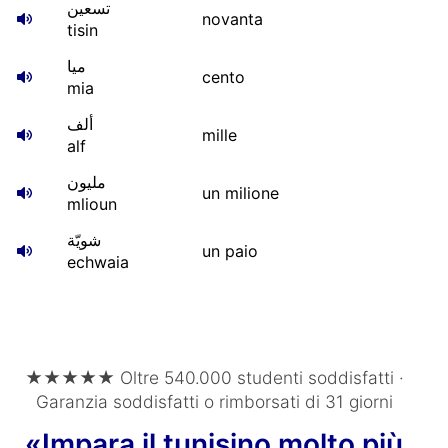
تسعين
novanta
tisin
ميا
cento
mia
ألف
mille
alf
مليون
un milione
mlioun
شويّة
un paio
echwaia
★★★★★ Oltre 540.000 studenti soddisfatti ·
Garanzia soddisfatti o rimborsati di 31 giorni
«Impara il tunisino molto più