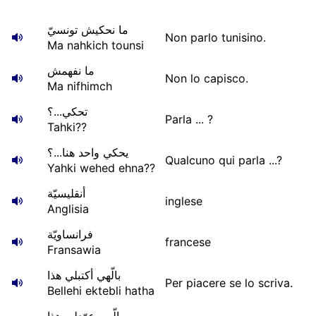
ما نحكيش تونسيّ
Non parlo tunisino.
Ma nahkich tounsi
ما نفهمش
Non lo capisco.
Ma nifhimch
تحكي...؟
Parla ... ?
Tahki??
يحكي واحد هنا...؟
Qualcuno qui parla ...?
Yahki wehed ehna??
أنقليسيّة
inglese
Anglisia
فرانساويّة
francese
Fransawia
بالّهي أكتبلي هذا
Per piacere se lo scriva.
Bellehi ektebli hatha