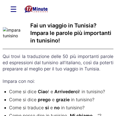
☰
Fai un viaggio in Tunisia?
Impara le parole più importanti
in tunisino!
Qui trovi la traduzione delle 50 più importanti parole
ed espressioni dal tunisino all'italiano, così da poterti
preparare al meglio per il tuo viaggio in Tunisia.
Impara con noi:
Come si dice
Ciao
! e
Arrivederci
! in tunisino?
Come si dice
prego
e
grazie
in tunisino?
Come si traduce
si
e
no
in tunisino?
Come posso dire in tunisino „
Mi chiamo ...
“?