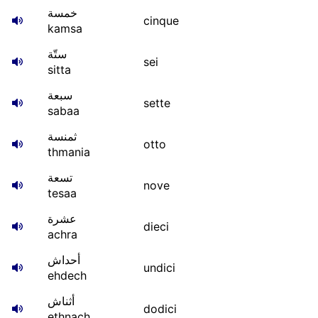
خمسة
cinque
kamsa
ستّة
sei
sitta
سبعة
sette
sabaa
ثمنسة
otto
thmania
تسعة
nove
tesaa
عشرة
dieci
achra
أحداش
undici
ehdech
أثناش
dodici
ethnach