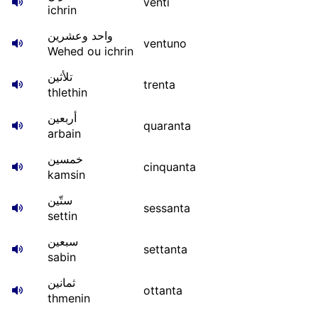
venti
ichrin
واحد وعشرين
ventuno
Wehed ou ichrin
تلأثين
trenta
thlethin
أربعين
quaranta
arbain
خمسين
cinquanta
kamsin
ستّين
sessanta
settin
سبعين
settanta
sabin
ثمانين
ottanta
thmenin