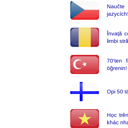
Naučte 
jazycích
Învață c
limbi str
70'ten f
öğrenin!
Opi 50 tä
Học trê
khác nh