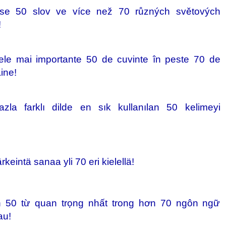
se 50 slov ve více než 70 různých světových
!
ele mai importante 50 de cuvinte în peste 70 de
ăine!
azla farklı dilde en sık kullanılan 50 kelimeyi
rkeintä sanaa yli 70 eri kielellä!
n 50 từ quan trọng nhất trong hơn 70 ngôn ngữ
au!