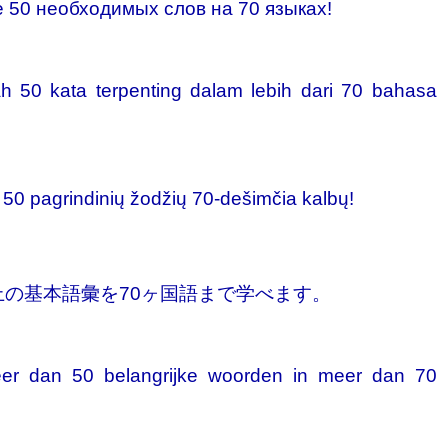
 50 необходимых слов на 70 языках!
ah 50 kata terpenting dalam lebih dari 70 bahasa
 50 pagrindinių žodžių 70-dešimčia kalbų!
上の基本語彙を70ヶ国語まで学べます。
er dan 50 belangrijke woorden in meer dan 70