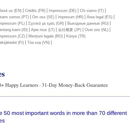
|
|
|
|
bout us (EN)
Crédits (FR)
Impressum (DE)
Chi siamo (IT)
|
|
|
|
uem somos (PT)
Om oss (SE)
Impresum (HR)
Área legal (ES)
|
|
|
mpressum (PL)
Σχετικά με εμάς (GR)
Выходные данные (RU)
|
|
|
|
entang kami (ID)
Apie mus (LT)
会社概要 (JP)
Over ons (NL)
|
|
mpressum (CZ)
Mențiuni legale (RO)
Künye (TR)
|
|
ekijätiedot (FI)
Tòa soạ (VN)
es
Happy Learners · 31-Day Money-Back Guarantee
e 50 most important words in more than 70 different
es