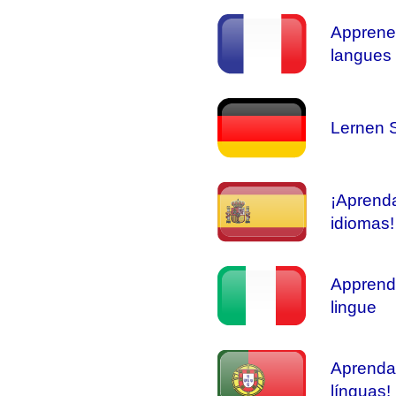
Apprene
langues 
Lernen S
¡Aprend
idiomas!
Apprendi
lingue
Aprenda
línguas!