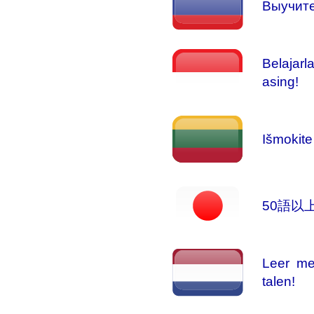
Выучите
Belajarl
asing!
Išmokite
50語以
Leer me
talen!