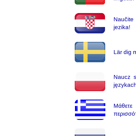
Naučite
jezika!
Lär dig 
Naucz s
językach
Μάθετε
περισσό