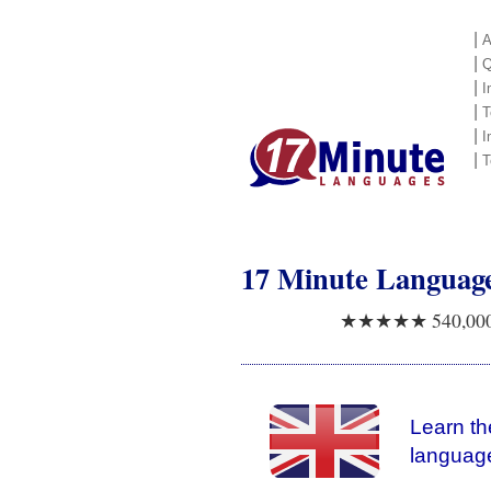
|
A
|
Q
|
I
|
T
|
I
|
T
17 Minute Languag
★★★★★ 540,000+ 
Learn th
languag